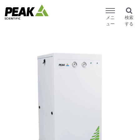
メニ
検索
ュー
する