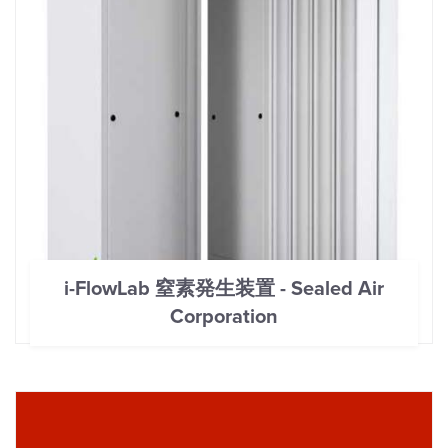
i-FlowLab 窒素発生装置 - Sealed Air
Corporation