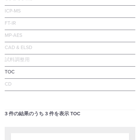
ICP-MS
FT-IR
MP-AES
CAD & ELSD
試料調整用
TOC
CD
3 件の結果のうち
3
件を表示 TOC