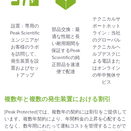
テクニカルサ
設置：専用の
ポートホット
部品交換：最
Peak Scientific
ライン：当社
適な性能と長
エンジニアが
のグローバル
い耐用期間を
お客様のラボ
テクニカルヘ
保証するPeak
を訪問して、
ルプデスクに
Scientificの純
発生装置を設
よる電話また
正部品を速達
置およびセッ
はオンライン
便で配達
トアップ
の年中無休サ
ビス
複数年と複数の発生装置における割引
[Peak Protected]では、複数年の契約には割引をご提供して
います。複数年契約により、年間料金の上昇を心配するこ
となく、数年間にわたって運転コストを管理することがで